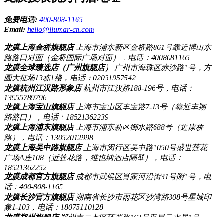
免费电话:
400-808-1165
Email:
hello@llumar-cn.com
龙膜上海金桥旗舰店
上海市浦东新区金桥路861号靠近博山东
路路口对面（金桥国际广场对面），电话：4008081165
龙膜全球臻选店（广州旗舰店）
广州市海珠区赤沙路1号，方
圆大征场13栋1楼，电话：02031957542
龙膜杭州江汉路形象店
杭州市江汉路188-196号，电话：
13955789796
龙膜上海宝山旗舰店
上海市宝山区丰宝路7-13号（靠近丰翔
路路口），电话：18521362239
龙膜上海浦东旗舰店
上海市浦东新区御水路688号（近康桥
路），电话：13052012998
龙膜上海吴中路旗舰店
上海市闵行区吴中路1050号盛世莲花
广场A座108（近莲花路，维也纳酒店隔壁），电话：
18521362252
龙膜成都官方旗舰店
成都市武侯区肖家河沿街31号附1号，电
话：400-808-1165
龙膜长沙官方旗舰店
湖南省长沙市雨花区沙湾路308号星城印
象1-103，电话：18075110128