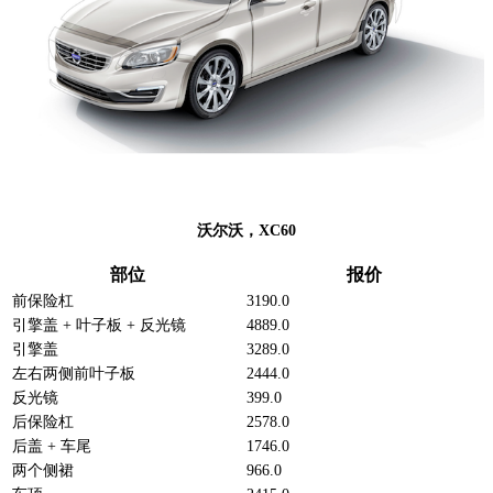
沃尔沃，XC60
部位
报价
前保险杠
3190.0
引擎盖 + 叶子板 + 反光镜
4889.0
引擎盖
3289.0
左右两侧前叶子板
2444.0
反光镜
399.0
后保险杠
2578.0
后盖 + 车尾
1746.0
两个侧裙
966.0