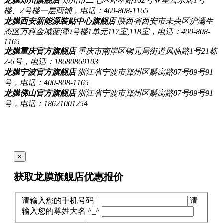
龙膜郑州旗舰店
郑州市二七区环翠路162号亚星云水居1号
楼、2号楼一层商铺，电话：400-808-1165
龙膜西安新能源装贴中心旗舰店
陕西省西安市未央区沪灞生
态区万科金域蓝湾9号楼1单元117室,118室，电话：400-808-
1165
龙膜重庆官方旗舰店
重庆市南岸区铜元局街道风临路1号21栋
2-6号，电话：18680869103
龙膜宁波官方旗舰店
浙江省宁波市鄞州区麟寓路87号89号91
号，电话：400-808-1165
龙膜佛山官方旗舰店
浙江省宁波市鄞州区麟寓路87号89号91
号，电话：18621001254
×
获取龙膜旗舰店
优惠报价
请输入您的手机号码
请
输入您的尊姓大名 ^_^