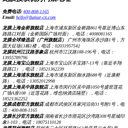
免费电话:
400-808-1165
Email:
hello@llumar-cn.com
龙膜上海金桥旗舰店
上海市浦东新区金桥路861号靠近博山东
路路口对面（金桥国际广场对面），电话：4008081165
龙膜全球臻选店（广州旗舰店）
广州市海珠区赤沙路1号，方
圆大征场13栋1楼，电话：02031957542
龙膜杭州江汉路形象店
杭州市江汉路188-196号，电话：
13955789796
龙膜上海宝山旗舰店
上海市宝山区丰宝路7-13号（靠近丰翔
路路口），电话：18521362239
龙膜上海浦东旗舰店
上海市浦东新区御水路688号（近康桥
路），电话：13052012998
龙膜上海吴中路旗舰店
上海市闵行区吴中路1050号盛世莲花
广场A座108（近莲花路，维也纳酒店隔壁），电话：
18521362252
龙膜成都官方旗舰店
成都市武侯区肖家河沿街31号附1号，电
话：400-808-1165
龙膜长沙官方旗舰店
湖南省长沙市雨花区沙湾路308号星城印
象1-103，电话：18075110128