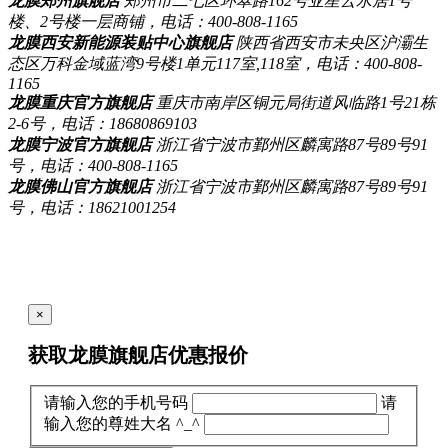
龙膜郑州旗舰店
郑州市二七区环翠路162号亚星云水居1号
楼、2号楼一层商铺，电话：400-808-1165
龙膜西安新能源装贴中心旗舰店
陕西省西安市未央区沪灞生
态区万科金域蓝湾9号楼1单元117室,118室，电话：400-808-
1165
龙膜重庆官方旗舰店
重庆市南岸区铜元局街道风临路1号21栋
2-6号，电话：18680869103
龙膜宁波官方旗舰店
浙江省宁波市鄞州区麟寓路87号89号91
号，电话：400-808-1165
龙膜佛山官方旗舰店
浙江省宁波市鄞州区麟寓路87号89号91
号，电话：18621001254
×
获取龙膜旗舰店
优惠报价
请输入您的手机号码
请
输入您的尊姓大名 ^_^