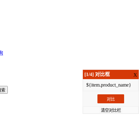
询
[
1
/4] 对比框
X
${item.product_name}
搜索
对比
清空对比栏