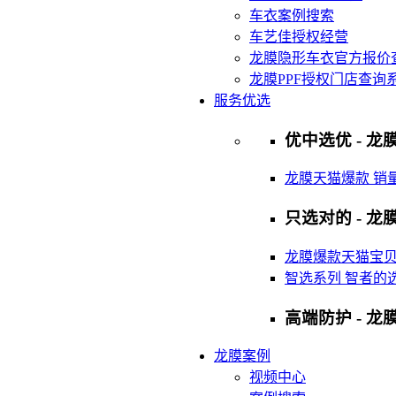
车衣案例搜索
车艺佳授权经营
龙膜隐形车衣官方报价
龙膜PPF授权门店查询
服务优选
优中选优 - 龙膜
龙膜天猫爆款 销
只选对的 - 龙膜
龙膜爆款天猫宝
智选系列 智者的
高端防护 - 龙
龙膜案例
视频中心